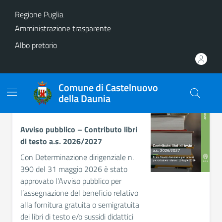
Vai ai contenuti
Vai al footer
Regione Puglia
Amministrazione trasparente
Albo pretorio
Comune di Castelnuovo
della Daunia
NOVITÀ
Comune di Castelnuovo del
Contenuti in evidenza
Avviso pubblico – Contributo libri
di testo a.s. 2026/2027
Con Determinazione dirigenziale n.
390 del 31 maggio 2026 è stato
approvato l’Avviso pubblico per
l’assegnazione del beneficio relativo
alla fornitura gratuita o semigratuita
dei libri di testo e/o sussidi didattici