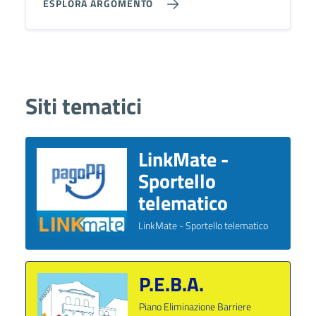
ESPLORA ARGOMENTO
Siti tematici
LinkMate -
Sportello
telematico
LinkMate - Sportello telematico
P.E.B.A.
Piano Eliminazione Barriere