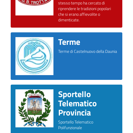
stesso tempo ha cercato di
riprendere le tradizioni popolari
che si erano affievolite o
dimenticate.
Terme
Terme di Castelnuovo della Daunia
Sportello
Telematico
Provincia
Sportello Telematico
Polifunzionale