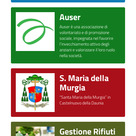
Auser
Auser è una associazione di
volontariato e di promozione
sociale, impegnata nel favorire
l’invecchiamento attivo degli
anziani e valorizzare il loro ruolo
nella società.
S. Maria della
Murgia
“Santa Maria della Murgia” in
Castelnuovo della Daunia
Gestione Rifiuti