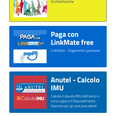
Architettoniche
Paga con
LinkMate free
LinkMate - Pagamenti spontanei
Anutel - Calcolo
IMU
Calcola il dovuto IMU dell'anno in
corso oppure il Ravvedimento
Operoso per gli anni precedenti