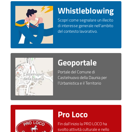
Whistleblowing
Scopri come segnalare un illecito
di interesse generale nell'ambito
del contesto lavorativo.
Geoportale
Portale del Comune di
Castelnuovo della Daunia per
l’Urbanistica e il Territorio
Pro Loco
Fin dall'inizio la PRO LOCO ha
svolto attività culturale e nello