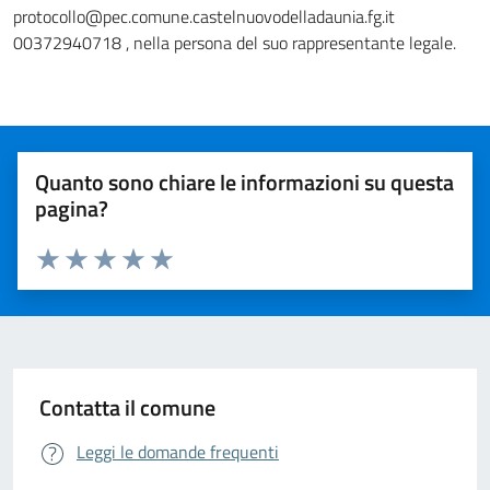
protocollo@pec.comune.castelnuovodelladaunia.fg.it
00372940718 , nella persona del suo rappresentante legale.
Quanto sono chiare le informazioni su questa
pagina?
Valuta da 1 a 5 stelle la pagina
Valuta 1 stelle su 5
Valuta 2 stelle su 5
Valuta 3 stelle su 5
Valuta 4 stelle su 5
Valuta 5 stelle su 5
Contatta il comune
Leggi le domande frequenti