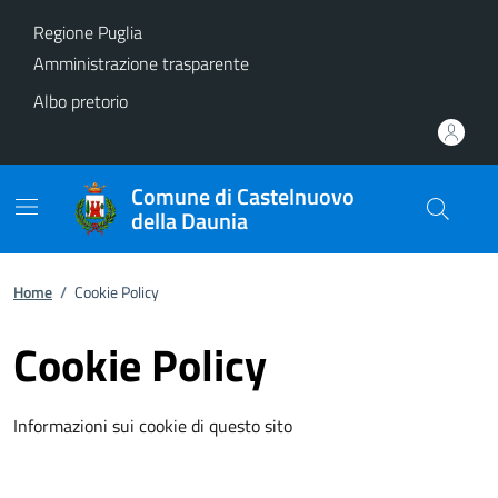
Vai ai contenuti
Vai al footer
Regione Puglia
Amministrazione trasparente
Albo pretorio
Comune di Castelnuovo
della Daunia
Home
/
Cookie Policy
Cookie Policy
Informazioni sui cookie di questo sito