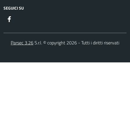
SEGUICI SU
Facebook
Parsec 3.26
S.r.l. © copyright 2026 - Tutti i diritti riservati