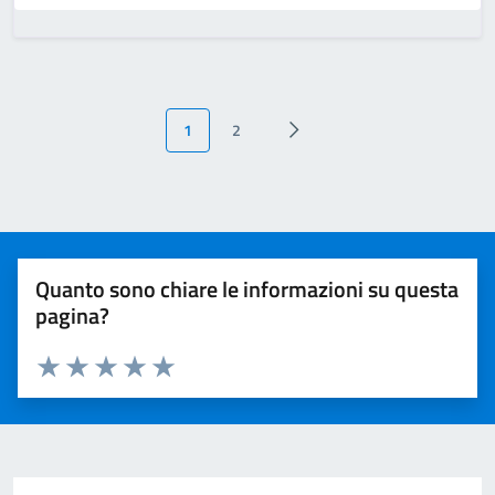
1
2
Quanto sono chiare le informazioni su questa
pagina?
Valuta da 1 a 5 stelle la pagina
Valuta 1 stelle su 5
Valuta 2 stelle su 5
Valuta 3 stelle su 5
Valuta 4 stelle su 5
Valuta 5 stelle su 5