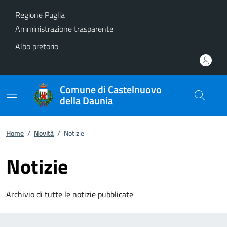
Vai ai contenuti
Vai al footer
Regione Puglia
Amministrazione trasparente
Albo pretorio
Comune di Castelnuovo
della Daunia
Home
/
Novità
/
Notizie
Notizie
Archivio di tutte le notizie pubblicate