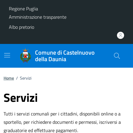
Vai ai contenuti
Vai al footer
Regione Puglia
Amministrazione trasparente
Albo pretorio
Comune di Castelnuovo
della Daunia
Home
/
Servizi
Servizi
Tutti i servizi comunali per i cittadini, disponibili online o a
sportello, per richiedere documenti e permessi, iscriversi a
graduatorie ed effettuare pagamenti.