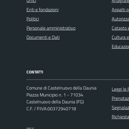
Uffici
Anagrafe 
Enti e fondazioni
Appalti p
Politici
Autorizza
Personale amministrativo
Catasto e
Documenti e Dati
Cultura 
Educazio
CONTATTI
Comune di Castelnuovo della Daunia
Leggi le
Piazza Municipio n. 1 - 71034
Prenota
Castelnuovo della Daunia (FG)
Segnalazi
C.F. / P.IVA:00372940718
Richiesta