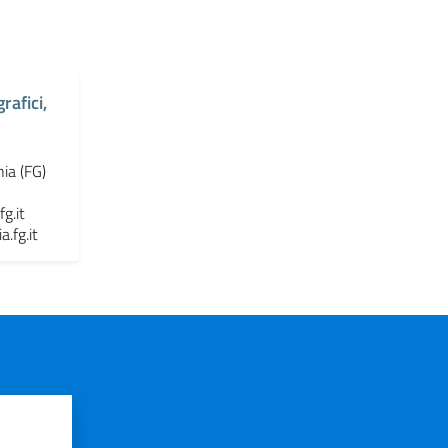
rafici,
nia (FG)
g.it
.fg.it