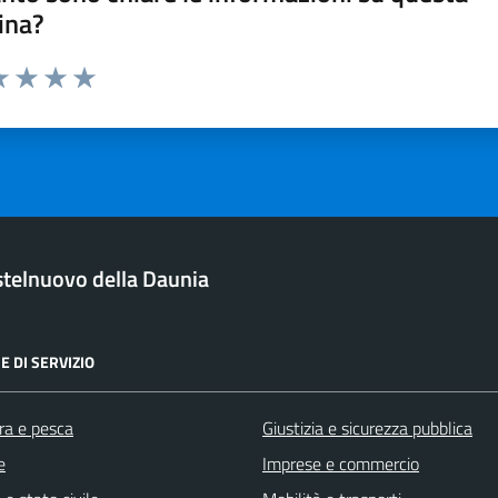
ina?
da 1 a 5 stelle la pagina
a 1 stelle su 5
luta 2 stelle su 5
Valuta 3 stelle su 5
Valuta 4 stelle su 5
Valuta 5 stelle su 5
telnuovo della Daunia
E DI SERVIZIO
ra e pesca
Giustizia e sicurezza pubblica
e
Imprese e commercio