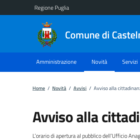
Vai ai contenuti
Vai al footer
Regione Puglia
Comune di Castel
Amministrazione
Novità
Servizi
Home
/
Novità
/
Avvisi
/
Avviso alla cittadinan
Avviso alla citta
Dettagli della notizi
L’orario di apertura al pubblico dell’Ufficio Anag