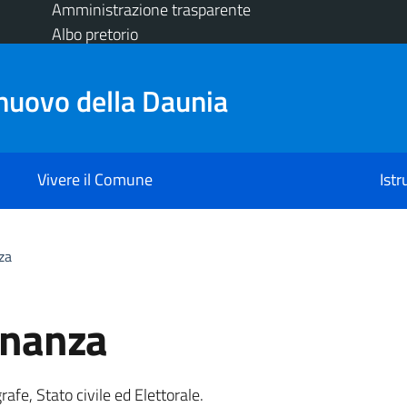
Amministrazione trasparente
Albo pretorio
nuovo della Daunia
Vivere il Comune
Ist
za
dinanza
a
rafe, Stato civile ed Elettorale.