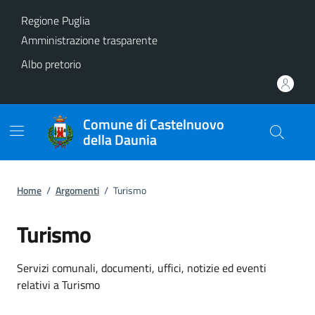
Vai ai contenuti
Vai al footer
Regione Puglia
Amministrazione trasparente
Albo pretorio
Comune di Castelnuovo
della Daunia
Home
/
Argomenti
/
Turismo
Turismo
Dettagli dell'argomento
Servizi comunali, documenti, uffici, notizie ed eventi
relativi a Turismo