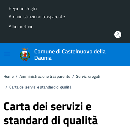
Vai ai contenuti
Vai al footer
Regione Puglia
Amministrazione trasparente
Albo pretorio
Comune di Castelnuovo della
Daunia
Home
/
Amministrazione trasparente
/
Servizi erogati
/
Carta dei servizi e standard di qualità
Carta dei servizi e
standard di qualità