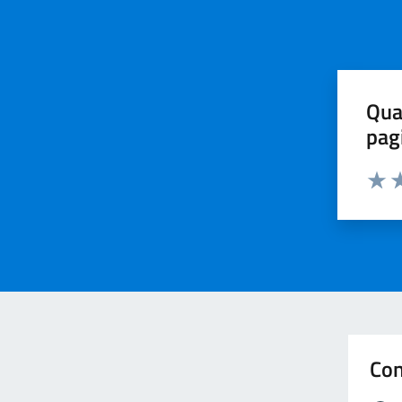
Qua
pag
Valuta 
Valut
Va
Con