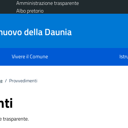
Amministrazione trasparente
Albo pretorio
nuovo della Daunia
Vivere il Comune
Ist
te
/
Provvedimenti
ti
 trasparente.