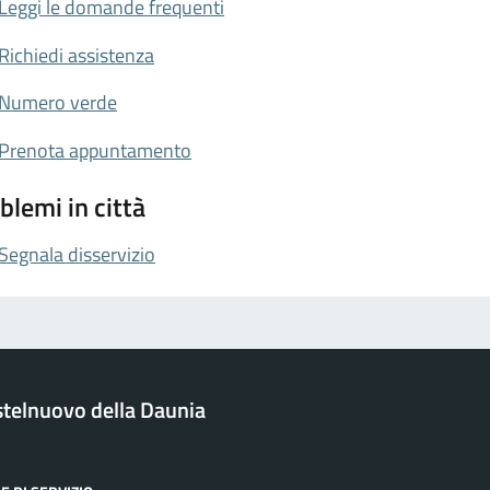
Leggi le domande frequenti
Richiedi assistenza
Numero verde
Prenota appuntamento
blemi in città
Segnala disservizio
telnuovo della Daunia