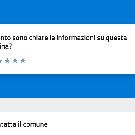
nto sono chiare le informazioni su questa
ina?
da 1 a 5 stelle la pagina
a 1 stelle su 5
luta 2 stelle su 5
Valuta 3 stelle su 5
Valuta 4 stelle su 5
Valuta 5 stelle su 5
tatta il comune