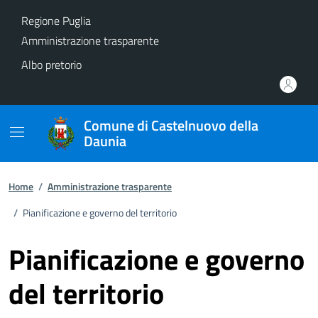
Vai ai contenuti
Vai al footer
Regione Puglia
Amministrazione trasparente
Albo pretorio
Comune di Castelnuovo della
Daunia
Home
/
Amministrazione trasparente
/
Pianificazione e governo del territorio
Pianificazione e governo
del territorio