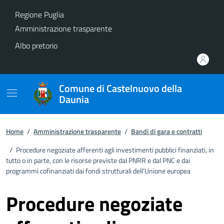
Vai ai contenuti
Vai al footer
Regione Puglia
Amministrazione trasparente
Albo pretorio
Comune di Castelnuovo della
Daunia
Home
/
Amministrazione trasparente
/
Bandi di gara e contratti
/
Procedure negoziate afferenti agli investimenti pubblici finanziati, in
tutto o in parte, con le risorse previste dal PNRR e dal PNC e dai
programmi cofinanziati dai fondi strutturali dell’Unione europea
Procedure negoziate