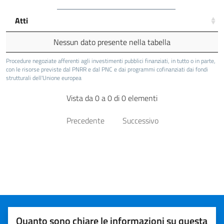
Atti
Nessun dato presente nella tabella
Procedure negoziate afferenti agli investimenti pubblici finanziati, in tutto o in parte,
con le risorse previste dal PNRR e dal PNC e dai programmi cofinanziati dai fondi
strutturali dell'Unione europea
Vista da 0 a 0 di 0 elementi
Precedente
Successivo
Quanto sono chiare le informazioni su questa