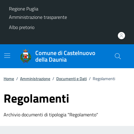
Vai ai contenuti
Vai al footer
Regione Puglia
Amministrazione trasparente
Albo pretorio
Comune di Castelnuovo
della Daunia
Home
/
Amministrazione
/
Documenti e Dati
/
Regolamenti
Regolamenti
Archivio documenti di tipologia "Regolamento"