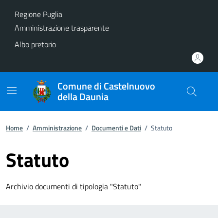
Vai ai contenuti
Vai al footer
Regione Puglia
Amministrazione trasparente
Albo pretorio
Comune di Castelnuovo
della Daunia
Home
/
Amministrazione
/
Documenti e Dati
/
Statuto
Statuto
Archivio documenti di tipologia "Statuto"