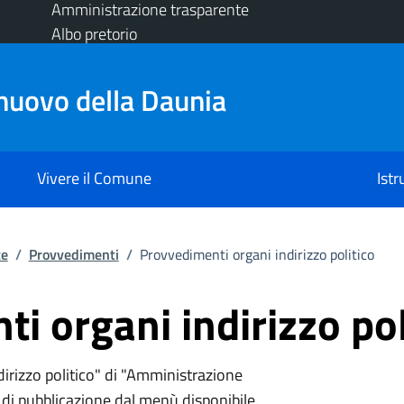
Amministrazione trasparente
Albo pretorio
nuovo della Daunia
Vivere il Comune
Ist
te
/
Provvedimenti
/
Provvedimenti organi indirizzo politico
i organi indirizzo pol
irizzo politico" di "Amministrazione
i di pubblicazione dal menù disponibile.