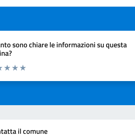
nto sono chiare le informazioni su questa
ina?
da 1 a 5 stelle la pagina
a 1 stelle su 5
luta 2 stelle su 5
Valuta 3 stelle su 5
Valuta 4 stelle su 5
Valuta 5 stelle su 5
tatta il comune