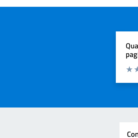
Qua
pag
Valuta 
Valut
Va
Con