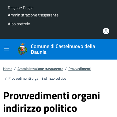
Vai ai contenuti
Vai al footer
Regione Puglia
Amministrazione trasparente
Albo pretorio
Comune di Castelnuovo della
Daunia
Home
/
Amministrazione trasparente
/
Provvedimenti
/
Provvedimenti organi indirizzo politico
Provvedimenti organi
indirizzo politico