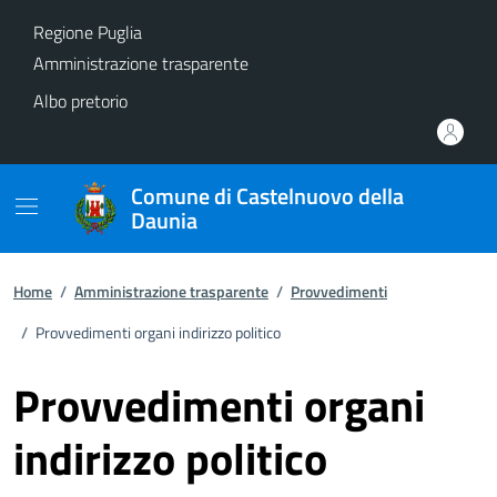
Vai ai contenuti
Vai al footer
Regione Puglia
Amministrazione trasparente
Albo pretorio
Comune di Castelnuovo della
Daunia
Home
/
Amministrazione trasparente
/
Provvedimenti
/
Provvedimenti organi indirizzo politico
Provvedimenti organi
indirizzo politico