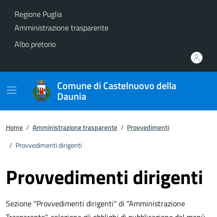
Vai ai contenuti
Vai al footer
Regione Puglia
Amministrazione trasparente
Albo pretorio
Comune di Castelnuovo della
Daunia
Home
/
Amministrazione trasparente
/
Provvedimenti
/
Provvedimenti dirigenti
Provvedimenti dirigenti
Sezione "Provvedimenti dirigenti" di "Amministrazione