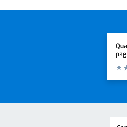
Qua
pag
Valuta 
Valut
Va