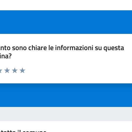
nto sono chiare le informazioni su questa
ina?
da 1 a 5 stelle la pagina
a 1 stelle su 5
luta 2 stelle su 5
Valuta 3 stelle su 5
Valuta 4 stelle su 5
Valuta 5 stelle su 5