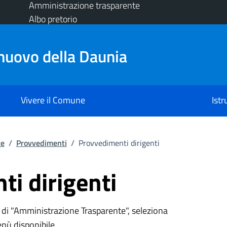
Amministrazione trasparente
Albo pretorio
nuovo della Daunia
Vivere il Comune
Ist
te
/
Provvedimenti
/
Provvedimenti dirigenti
i dirigenti
 di "Amministrazione Trasparente", seleziona
enù disponibile.